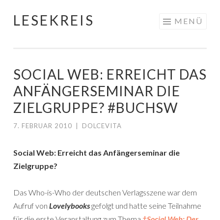
LESEKREIS
Springe
MENÜ
zum
Inhalt
SOCIAL WEB: ERREICHT DAS
ANFÄNGERSEMINAR DIE
ZIELGRUPPE? #BUCHSW
7. FEBRUAR 2010
|
DOLCEVITA
Social Web: Erreicht das Anfängerseminar die
Zielgruppe?
Das Who-is-Who der deutschen Verlagsszene war dem
Aufruf von
Lovelybooks
gefolgt und hatte seine Teilnahme
für die erste Veranstaltung zum Thema
†Social Web: Der