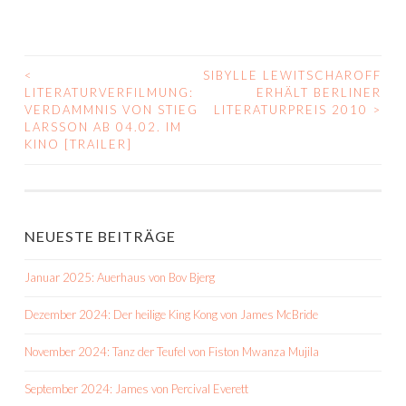
<
SIBYLLE LEWITSCHAROFF
BEITRAGS-
LITERATURVERFILMUNG:
ERHÄLT BERLINER
VERDAMMNIS VON STIEG
LITERATURPREIS 2010
>
NAVIGATION
LARSSON AB 04.02. IM
KINO [TRAILER]
NEUESTE BEITRÄGE
Januar 2025: Auerhaus von Bov Bjerg
Dezember 2024: Der heilige King Kong von James McBride
November 2024: Tanz der Teufel von Fiston Mwanza Mujila
September 2024: James von Percival Everett