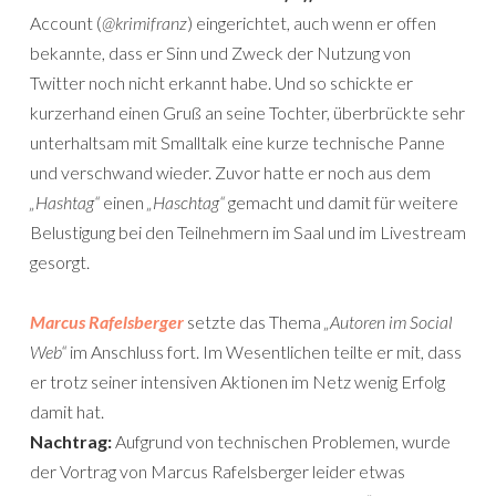
Account (
@krimifranz
) eingerichtet, auch wenn er offen
bekannte, dass er Sinn und Zweck der Nutzung von
Twitter noch nicht erkannt habe. Und so schickte er
kurzerhand einen Gruß an seine Tochter, überbrückte sehr
unterhaltsam mit Smalltalk eine kurze technische Panne
und verschwand wieder. Zuvor hatte er noch aus dem
„Hashtag“
einen
„Haschtag“
gemacht und damit für weitere
Belustigung bei den Teilnehmern im Saal und im Livestream
gesorgt.
Mar­cus Rafels­ber­ger
setzte das Thema
„Autoren im Social
Web“
im Anschluss fort. Im Wesentlichen teilte er mit, dass
er trotz seiner intensiven Aktionen im Netz wenig Erfolg
damit hat.
Nachtrag:
Aufgrund von technischen Problemen, wurde
der Vortrag von Marcus Rafelsberger leider etwas