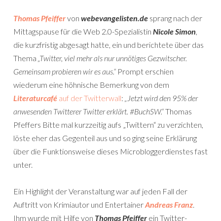
Thomas Pfeiffer
von
webevangelisten.de
sprang nach der
Mittagspause für die Web 2.0-Spezialistin
Nicole Simon
,
die kurzfristig abgesagt hatte, ein und berichtete über das
Thema
„Twitter, viel mehr als nur unnötiges Gezwitscher.
Gemeinsam probieren wir es aus.“
Prompt erschien
wiederum eine höhnische Bemerkung von dem
Literaturcafé
auf der Twitterwall
:
„Jetzt wird den 95% der
anwesenden Twitterer Twitter erklärt. #BuchSW.“
Thomas
Pfeffers Bitte mal kurzzeitig aufs „Twittern“ zu verzichten,
löste eher das Gegenteil aus und so ging seine Erklärung
über die Funk­ti­ons­weise die­ses Micro­blog­ger­diens­tes fast
unter.
Ein Highlight der Veranstaltung war auf jeden Fall der
Auftritt von Krimiautor und Entertainer
Andreas Franz
.
Ihm wurde mit Hilfe von
Thomas Pfeiffer
ein Twitter-