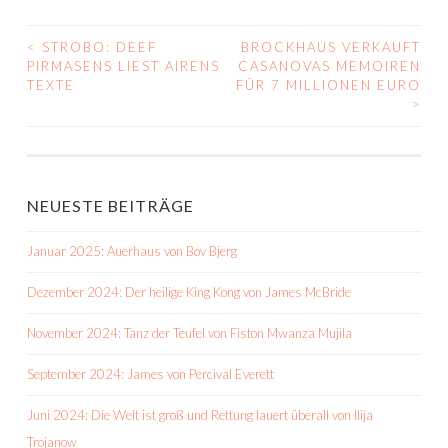
<
STROBO: DEEF
BROCKHAUS VERKAUFT
BEITRAGS-
PIRMASENS LIEST AIRENS
CASANOVAS MEMOIREN
TEXTE
FÜR 7 MILLIONEN EURO
NAVIGATION
>
NEUESTE BEITRÄGE
Januar 2025: Auerhaus von Bov Bjerg
Dezember 2024: Der heilige King Kong von James McBride
November 2024: Tanz der Teufel von Fiston Mwanza Mujila
September 2024: James von Percival Everett
Juni 2024: Die Welt ist groß und Rettung lauert überall von Ilija
Trojanow