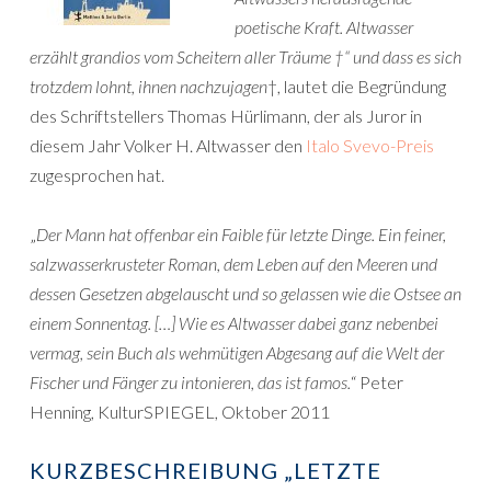
poetische Kraft. Altwasser
erzählt grandios vom Scheitern aller Träume †“ und dass es sich
trotzdem lohnt, ihnen nachzujagen
†, lautet die Begründung
des Schriftstellers Thomas Hürlimann, der als Juror in
diesem Jahr Volker H. Altwasser den
Italo Svevo-Preis
zugesprochen hat.
„
Der Mann hat offenbar ein Faible für letzte Dinge. Ein feiner,
salzwasserkrusteter Roman, dem Leben auf den Meeren und
dessen Gesetzen abgelauscht und so gelassen wie die Ostsee an
einem Sonnentag. […] Wie es Altwasser dabei ganz nebenbei
vermag, sein Buch als wehmütigen Abgesang auf die Welt der
Fischer und Fänger zu intonieren, das ist famos.
“ Peter
Henning, KulturSPIEGEL, Oktober 2011
KURZBESCHREIBUNG „LETZTE