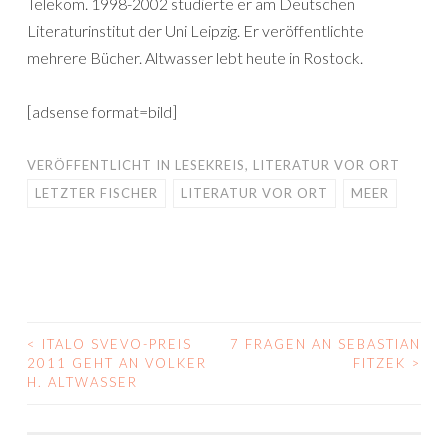
Telekom. 1998-2002 studierte er am Deutschen
Literaturinstitut der Uni Leipzig. Er veröffentlichte
mehrere Bücher. Altwasser lebt heute in Rostock.
[adsense format=bild]
VERÖFFENTLICHT IN
LESEKREIS
,
LITERATUR VOR ORT
LETZTER FISCHER
LITERATUR VOR ORT
MEER
<
ITALO SVEVO-PREIS
7 FRAGEN AN SEBASTIAN
BEITRAGS-
2011 GEHT AN VOLKER
FITZEK
>
H. ALTWASSER
NAVIGATION