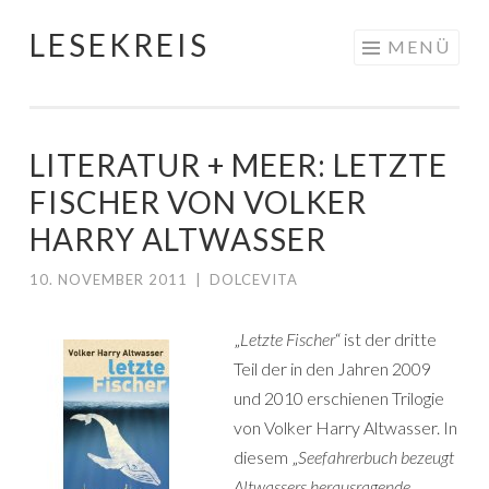
LESEKREIS
Springe
MENÜ
zum
Inhalt
LITERATUR + MEER: LETZTE
FISCHER VON VOLKER
HARRY ALTWASSER
10. NOVEMBER 2011
|
DOLCEVITA
„
Letzte Fischer
“ ist der dritte
Teil der in den Jahren 2009
und 2010 erschienen Trilogie
von Volker Harry Altwasser. In
diesem „
Seefahrerbuch bezeugt
Altwassers herausragende