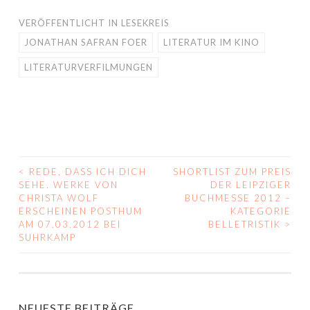
VERÖFFENTLICHT IN
LESEKREIS
JONATHAN SAFRAN FOER
LITERATUR IM KINO
LITERATURVERFILMUNGEN
<
REDE, DASS ICH DICH
SHORTLIST ZUM PREIS
BEITRAGS-
SEHE. WERKE VON
DER LEIPZIGER
CHRISTA WOLF
BUCHMESSE 2012 –
NAVIGATION
ERSCHEINEN POSTHUM
KATEGORIE
AM 07.03.2012 BEI
BELLETRISTIK
>
SUHRKAMP
NEUESTE BEITRÄGE