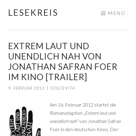
LESEKREIS
Springe
MENÜ
zum
Inhalt
EXTREM LAUT UND
UNENDLICH NAH VON
JONATHAN SAFRAN FOER
IM KINO [TRAILER]
9. FEBRUAR 2012
|
DOLCEVITA
Am 16. Februar 2012 startet die
Romanadaption „
Extrem laut und
unendlich nah
“ von Jonathan Safran
Foer in den deutschen Kinos. Der