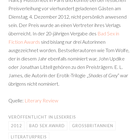
Preisverleihung vor vierhundert geladenen Gästen am
Dienstag, 4. Dezember 2012, nicht persönlich anwesend
sein. Der Preis wurde an einen Vertreter ihres Verlags
überreicht. In der 20-jährigen Vergabe des
Bad Sex in
Fiction Awards
sind bislang nur drei Autorinnen
ausgezeichnet worden. Bestsellerautoren wie Tom Wolfe,
der in diesem Jahr ebenfalls nominiert war, John Updike
oder Jonathan Littell gehören zu den Preisträgern. E. L.
James, die Autorin der Erotik-Trilogie „
Shades of Grey
“ war
übrigens nicht nominiert.
Quelle:
Literary Review
VERÖFFENTLICHT IN
LESEKREIS
2012
BAD SEX AWARD
GROSSBRITANNIEN
LITERATURPREIS