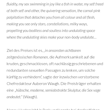
fluidity, my sex swimming in joy like a fish in water, my self freed
of both self and other, the quivering sensation, the carnal pink
palpitation that detaches you from all colour and all flesh,
making you see only stars, constellations, milky ways,
propelling you bodiless and soulless into undulating space
where the undulating skies make your non-body undulate…
Ziel des Preises ist es,
„in ansonsten achtbaren
zeitgenössischen Romanen
, die Aufmerksamkeit auf die
kruden, geschmacklosen, oft nachlässig geschriebenen und
redundanten sexuellen Passagen zu lenken, um solche
künftig zu verhindern“, sagte der inzwischen verstorbene
Chefredakteur Auberon Waugh. Die Preisträger erhalten
eine „
hübsche, moderne, semiabstrakte Skulptur, die Sex vage
andeutet.
“ (Waugh).
Nancy Huston lebt in Paris und konnte bei der festlichen