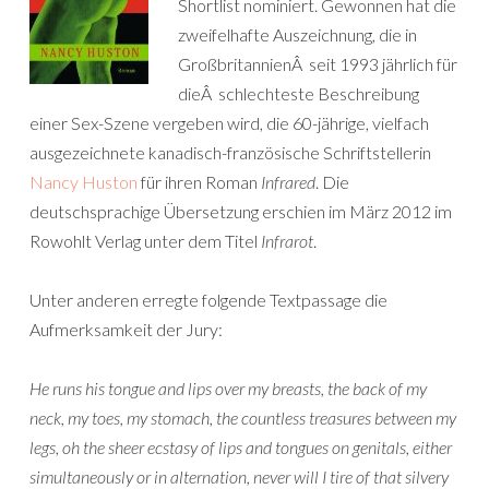
Shortlist nominiert. Gewonnen hat die
zweifelhafte Auszeichnung, die in
GroßbritannienÂ seit 1993 jährlich für
dieÂ schlechteste Beschreibung
einer Sex-Szene vergeben wird, die 60-jährige, vielfach
ausgezeichnete kanadisch-französische Schriftstellerin
Nancy Huston
für ihren Roman
Infrared
. Die
deutschsprachige Übersetzung erschien im März 2012 im
Rowohlt Verlag unter dem Titel
Infrarot
.
Unter anderen erregte folgende Textpassage die
Aufmerksamkeit der Jury:
He runs his tongue and lips over my breasts, the back of my
neck, my toes, my stomach, the countless treasures between my
legs, oh the sheer ecstasy of lips and tongues on genitals, either
simultaneously or in alternation, never will I tire of that silvery