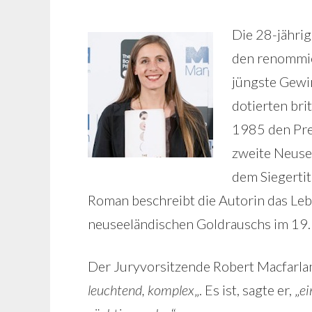
Die 28-jährig
den renommi
jüngste Gewi
dotierten bri
1985 den Pre
zweite Neusee
dem Siegertit
Roman beschreibt die Autorin das L
neuseeländischen Goldrauschs im 19.
Der Juryvorsitzende Robert Macfarlan
leuchtend, komplex
„. Es ist, sagte er, „
ei