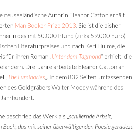
e neuseeländische Autorin Eleanor Catton erhält
erten
Man Booker Prize 2013
. Sie ist die bisher
nnerin des mit 50.000 Pfund (zirka 59.000 Euro)
tischen Literaturpreises und nach Keri Hulme, die
is für ihren Roman „
Unter dem Tagmond
“ erhielt, die
ländern. Drei Jahre arbeitete Eleanor Catton an
el „
The Luminaries
„. In dem 832 Seiten umfassenden
eben des Goldgräbers Walter Moody während des
 Jahrhundert.
e beschrieb das Werk als „
schillernde Arbeit,
n Buch, das mit seiner überwältigenden Poesie geradezu