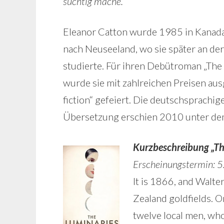
süchtig mache.
“
Eleanor Catton wurde 1985 in Kanada g
nach Neuseeland, wo sie später an der
studierte. Für ihren Debütroman „The 
wurde sie mit zahlreichen Preisen aus
fiction“ gefeiert. Die deutschsprachig
Übersetzung erschien 2010 unter dem
Kurzbeschreibung „Th
Erscheinungstermin: 
It is 1866, and Walt
Zealand goldfields. O
twelve local men, who