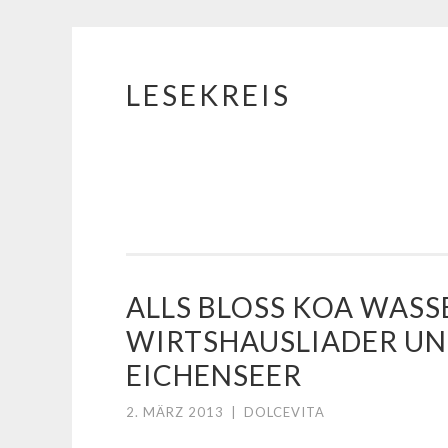
LESEKREIS
Springe
zum
Inhalt
ALLS BLOSS KOA WASSER
IRTSHAUSLIADER UND
ICHENSEER
2. MÄRZ 2013
|
DOLCEVITA