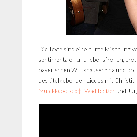
Die Texte sind eine bunte Mischung von
sentimentalen und lebensfrohen, eroti
bayerischen Wirtshäusern da und dor
des titelgebenden Liedes mit Christi
Musikkapelle d†˜ Wadlbeißer
und Jür