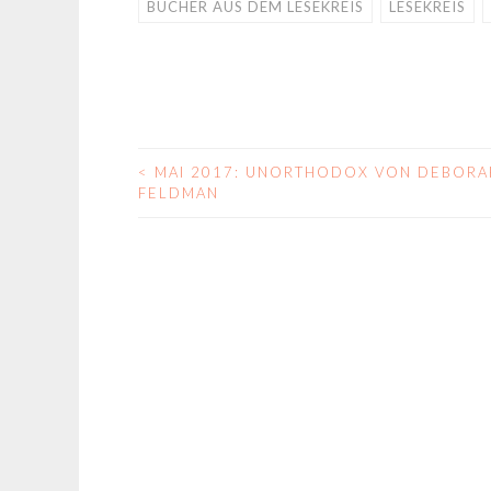
BÜCHER AUS DEM LESEKREIS
LESEKREIS
<
MAI 2017: UNORTHODOX VON DEBORA
BEITRAGS-
FELDMAN
NAVIGATION