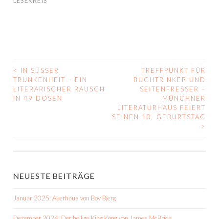
LESEKREIS
<
IN SÜSSER T
TREFFPUNKT FÜR
BEITRAGS-
RUNKENHEIT – EIN L
BUCHTRINKER UND
ITERARISCHER RAUSCH I
SEITENFRESSER –
NAVIGATION
N 49 DOSEN
MÜNCHNER
LITERATURHAUS FEIERT
SEINEN 10. GEBURTSTAG
>
NEUESTE BEITRÄGE
Januar 2025: Auerhaus von Bov Bjerg
Dezember 2024: Der heilige King Kong von James McBride