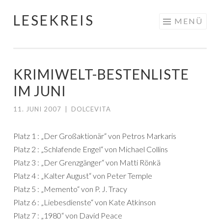
LESEKREIS
Springe
MENÜ
zum
Inhalt
KRIMIWELT-BESTENLISTE
IM JUNI
11. JUNI 2007
|
DOLCEVITA
Platz 1 : „Der Großaktionär“ von Petros Markaris
Platz 2 : „Schlafende Engel“ von Michael Collins
Platz 3 : „Der Grenzgänger“ von Matti Rönkä
Platz 4 : „Kalter August“ von Peter Temple
Platz 5 : „Memento“ von P. J. Tracy
Platz 6 : „Liebesdienste“ von Kate Atkinson
Platz 7 : „1980“ von David Peace