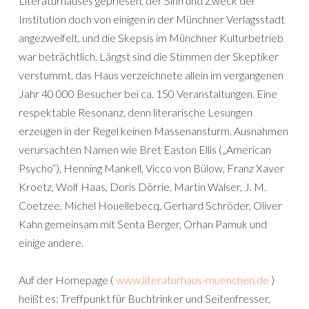
Literaturhauses gepriesen, der Sinn und Zweck der
Institution doch von einigen in der Münchner Verlagsstadt
angezweifelt, und die Skepsis im Münchner Kulturbetrieb
war beträchtlich. Längst sind die Stimmen der Skeptiker
verstummt, das Haus verzeichnete allein im vergangenen
Jahr 40 000 Besucher bei ca. 150 Veranstaltungen. Eine
respektable Resonanz, denn literarische Lesungen
erzeugen in der Regel keinen Massenansturm. Ausnahmen
verursachten Namen wie Bret Easton Ellis („American
Psycho“), Henning Mankell, Vicco von Bülow, Franz Xaver
Kroetz, Wolf Haas, Doris Dörrie, Martin Walser, J. M.
Coetzee, Michel Houellebecq, Gerhard Schröder, Oliver
Kahn gemeinsam mit Senta Berger, Orhan Pamuk und
einige andere.
Auf der Homepage (
www.literaturhaus-muenchen.de
)
heißt es: Treffpunkt für Buchtrinker und Seitenfresser,