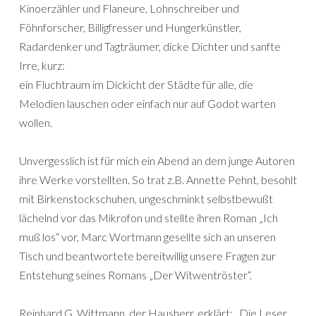
Kinoerzähler und Flaneure, Lohnschreiber und
Föhnforscher, Billigfresser und Hungerkünstler,
Radardenker und Tagträumer, dicke Dichter und sanfte
Irre, kurz:
ein Fluchtraum im Dickicht der Städte für alle, die
Melodien lauschen oder einfach nur auf Godot warten
wollen.
Unvergesslich ist für mich ein Abend an dem junge Autoren
ihre Werke vorstellten. So trat z.B. Annette Pehnt, besohlt
mit Birkenstockschuhen, ungeschminkt selbstbewußt
lächelnd vor das Mikrofon und stellte ihren Roman „Ich
muß los“ vor, Marc Wortmann gesellte sich an unseren
Tisch und beantwortete bereitwillig unsere Fragen zur
Entstehung seines Romans „Der Witwentröster“.
Reinhard G. Wittmann, der Hausherr, erklärt: „Die Leser