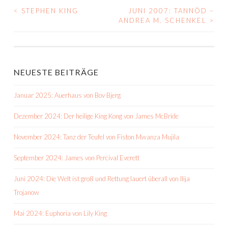
<
STEPHEN KING
JUNI 2007: TANNÖD –
BEITRAGS-
ANDREA M. SCHENKEL
>
NAVIGATION
NEUESTE BEITRÄGE
Januar 2025: Auerhaus von Bov Bjerg
Dezember 2024: Der heilige King Kong von James McBride
November 2024: Tanz der Teufel von Fiston Mwanza Mujila
September 2024: James von Percival Everett
Juni 2024: Die Welt ist groß und Rettung lauert überall von Ilija
Trojanow
Mai 2024: Euphoria von Lily King