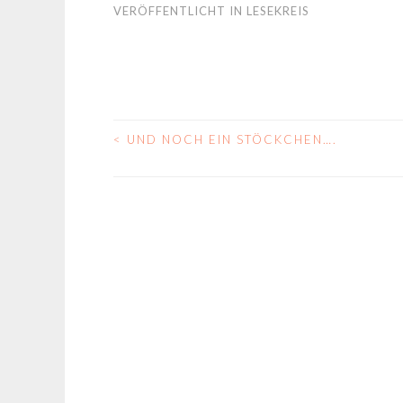
VERÖFFENTLICHT IN
LESEKREIS
<
UND NOCH EIN STÖCKCHEN….
BEITRAGS-
NAVIGATION