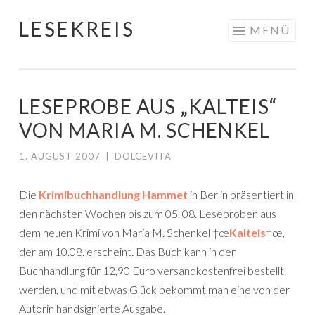
LESEKREIS
Springe
MENÜ
zum
Inhalt
LESEPROBE AUS „KALTEIS“
VON MARIA M. SCHENKEL
1. AUGUST 2007
|
DOLCEVITA
Die
Krimibuchhandlung Hammet
in Berlin präsentiert in
den nächsten Wochen bis zum 05. 08. Leseproben aus
dem neuen Krimi von Maria M. Schenkel †œ
Kalteis
†œ,
der am 10.08. erscheint. Das Buch kann in der
Buchhandlung für 12,90 Euro versandkostenfrei bestellt
werden, und mit etwas Glück bekommt man eine von der
Autorin handsignierte Ausgabe.