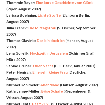
Thommie Bayer:
Eine kurze Geschichte vom Glück
(Piper, August 2007)
Larissa Boehning:
Lichte Stoffe
(Eichborn Berlin,
August 2007)
Julia Franck:
Die Mittagsfrau
(S. Fischer, September
2007)
Thomas Glavinic:
Das bin doch ich
(Hanser, August
2007)
Lena Gorelik:
Hochzeit in Jerusalem
(SchirmerGraf,
März 2007)
Sabine Gruber:
Über Nacht
(C.H. Beck, Januar 2007)
Peter Henisch:
Eine sehr kleine Frau
(Deuticke,
August 2007)
Michael Köhlmeier:
Abendland
(Hanser, August 2007)
Katja Lange-Müller:
Böse Schafe
(Kiepenheuer &
Witsch, August 2007)
Michael Lentz:
Pazifik Exil
(S. Fischer, August 2007)