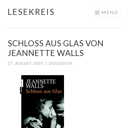
LESEKREIS
Springe
MENÜ
zum
Inhalt
SCHLOSS AUS GLAS VON
JEANNETTE WALLS
17. AUGUST 2007
|
DOLCEVITA