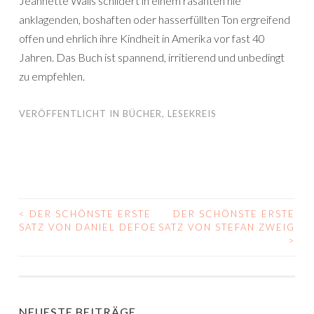
Jeannette Walls schildert in einem rasanten nie
anklagenden, boshaften oder hasserfüllten Ton ergreifend
offen und ehrlich ihre Kindheit in Amerika vor fast 40
Jahren. Das Buch ist spannend, irritierend und unbedingt
zu empfehlen.
VERÖFFENTLICHT IN
BÜCHER
,
LESEKREIS
<
DER SCHÖNSTE ERSTE
DER SCHÖNSTE ERSTE
BEITRAGS-
SATZ VON DANIEL DEFOE
SATZ VON STEFAN ZWEIG
>
NAVIGATION
NEUESTE BEITRÄGE