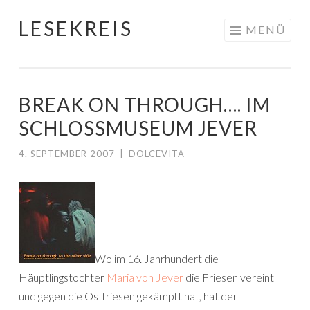
LESEKREIS
Springe
MENÜ
zum
Inhalt
BREAK ON THROUGH…. IM
SCHLOSSMUSEUM JEVER
4. SEPTEMBER 2007
|
DOLCEVITA
Wo im 16. Jahrhundert die
Häuptlingstochter
Maria von Jever
die Friesen vereint
und gegen die Ostfriesen gekämpft hat, hat der