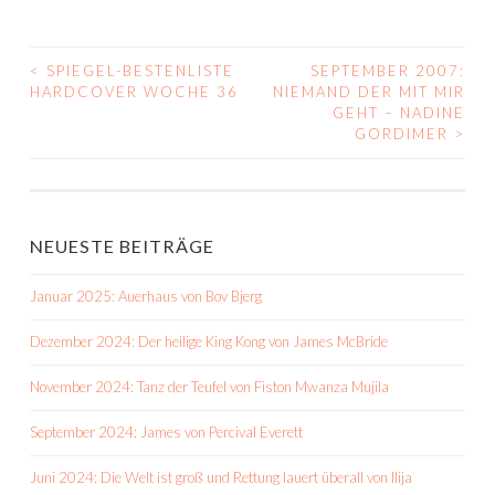
<
SPIEGEL-BESTENLISTE
SEPTEMBER 2007:
BEITRAGS-
HARDCOVER WOCHE 36
NIEMAND DER MIT MIR
GEHT – NADINE
NAVIGATION
GORDIMER
>
NEUESTE BEITRÄGE
Januar 2025: Auerhaus von Bov Bjerg
Dezember 2024: Der heilige King Kong von James McBride
November 2024: Tanz der Teufel von Fiston Mwanza Mujila
September 2024: James von Percival Everett
Juni 2024: Die Welt ist groß und Rettung lauert überall von Ilija