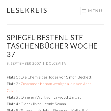
LESEKREIS
Springe
MENÜ
zum
Inhalt
SPIEGEL-BESTENLISTE
TASCHENBÜCHER WOCHE
37
9. SEPTEMBER 2007
|
DOLCEVITA
Platz 1 : Die Chemie des Todes von Simon Beckett
Platz 2 :
Zusammen ist man weniger allein von Anna
Gavalda
Platz 3 : Ohne ein Wort von Linwood Barclay
Platz 4 : Glennkill von Leonie Swann
Platz 5 : Totgeglaubte leben länger von Kathy Reichs