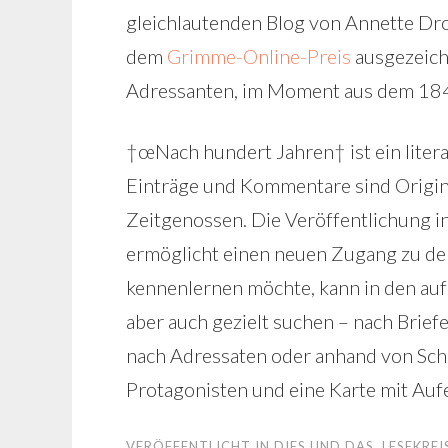
gleichlautenden Blog von Annette Dro
dem
Grimme-Online-Preis
ausgezeich
Adressanten, im Moment aus dem 1846
†œNach hundert Jahren† ist ein liter
Einträge und Kommentare sind Origina
Zeitgenossen. Die Veröffentlichung i
ermöglicht einen neuen Zugang zu dem
kennenlernen möchte, kann in den au
aber auch gezielt suchen – nach Brie
nach Adressaten oder anhand von Sch
Protagonisten und eine Karte mit Aufe
VERÖFFENTLICHT IN
DIES UND DAS
,
LESEKREI