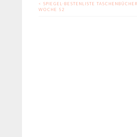
<
SPIEGEL-BESTENLISTE TASCHENBÜCHE
BEITRAGS-
WOCHE 52
NAVIGATION