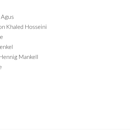
e
a Agus
n Khaled Hosseini
ke
enkel
n Hennig Mankell
e