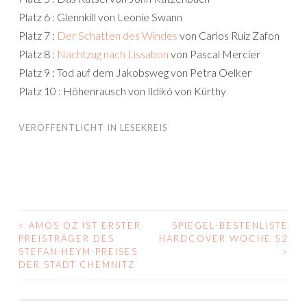
Platz 6 : Glennkill von Leonie Swann
Platz 7 :
Der Schatten des Windes
von Carlos Ruiz Zafon
Platz 8 :
Nachtzug nach Lissabon
von Pascal Mercier
Platz 9 : Tod auf dem Jakobsweg von Petra Oelker
Platz 10 : Höhenrausch von Ildikó von Kürthy
VERÖFFENTLICHT IN
LESEKREIS
<
AMOS OZ IST ERSTER
SPIEGEL-BESTENLISTE
BEITRAGS-
PREISTRÄGER DES
HARDCOVER WOCHE 52
STEFAN-HEYM-PREISES
>
NAVIGATION
DER STADT CHEMNITZ