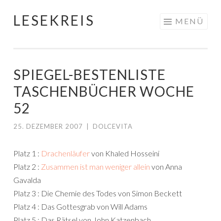
LESEKREIS
Springe
MENÜ
zum
Inhalt
SPIEGEL-BESTENLISTE
TASCHENBÜCHER WOCHE
52
25. DEZEMBER 2007
|
DOLCEVITA
Platz 1 :
Drachenläufer
von Khaled Hosseini
Platz 2 :
Zusammen ist man weniger allein
von Anna
Gavalda
Platz 3 : Die Chemie des Todes von Simon Beckett
Platz 4 : Das Gottesgrab von Will Adams
Platz 5 : Das Rätsel von John Katzenbach