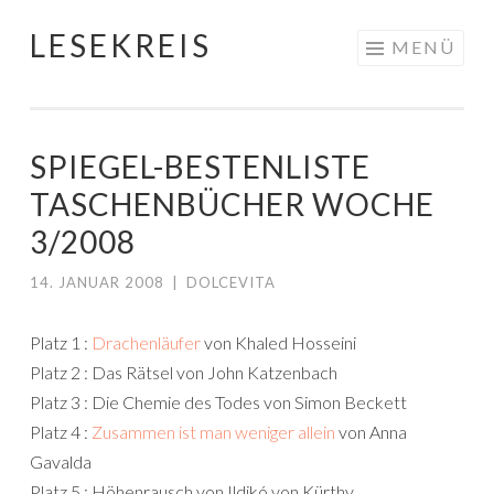
LESEKREIS
Springe
MENÜ
zum
Inhalt
SPIEGEL-BESTENLISTE
TASCHENBÜCHER WOCHE
3/2008
14. JANUAR 2008
|
DOLCEVITA
Platz 1 :
Drachenläufer
von Khaled Hosseini
Platz 2 : Das Rätsel von John Katzenbach
Platz 3 : Die Chemie des Todes von Simon Beckett
Platz 4 :
Zusammen ist man weniger allein
von Anna
Gavalda
Platz 5 : Höhenrausch von Ildikó von Kürthy