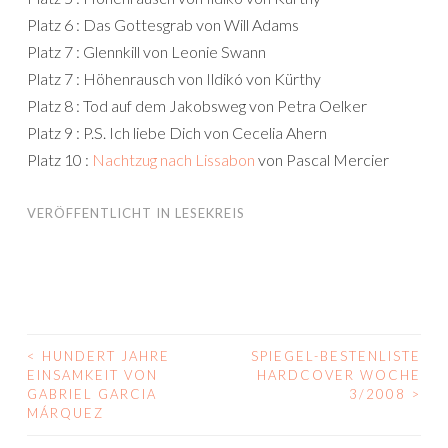
Platz 6 : Das Gottesgrab von Will Adams
Platz 7 : Glennkill von Leonie Swann
Platz 7 : Höhenrausch von Ildikó von Kürthy
Platz 8 : Tod auf dem Jakobsweg von Petra Oelker
Platz 9 : P.S. Ich liebe Dich von Cecelia Ahern
Platz 10 :
Nachtzug nach Lissabon
von Pascal Mercier
VERÖFFENTLICHT IN
LESEKREIS
<
HUNDERT JAHRE
SPIEGEL-BESTENLISTE
BEITRAGS-
EINSAMKEIT VON
HARDCOVER WOCHE
GABRIEL GARCIA
3/2008
>
NAVIGATION
MÁRQUEZ