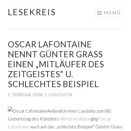
LESEKREIS
Springe
MENÜ
zum
Inhalt
OSCAR LAFONTAINE
NENNT GÜNTER GRASS
EINEN „MITLÄUFER DES
ZEITGEISTES“ U.
SCHLECHTES BEISPIEL
2. FEBRUAR 2008
|
DOLCEVITA
Anlässlich einer Laudatio zum 80.
Geburtstag des Künstlers
Alfred Hrdlicka
ging
Oscar
Lafontaine
auch auf das „schlechte Beispiel“ Günter Grass