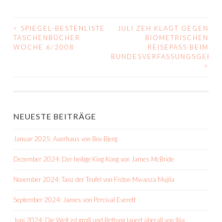
<
SPIEGEL-BESTENLISTE
JULI ZEH KLAGT GEGEN
BEITRAGS-
TASCHENBÜCHER
BIOMETRISCHEN
WOCHE 6/2008
REISEPASS BEIM
NAVIGATION
BUNDESVERFASSUNGSGERIC
>
NEUESTE BEITRÄGE
Januar 2025: Auerhaus von Bov Bjerg
Dezember 2024: Der heilige King Kong von James McBride
November 2024: Tanz der Teufel von Fiston Mwanza Mujila
September 2024: James von Percival Everett
Juni 2024: Die Welt ist groß und Rettung lauert überall von Ilija