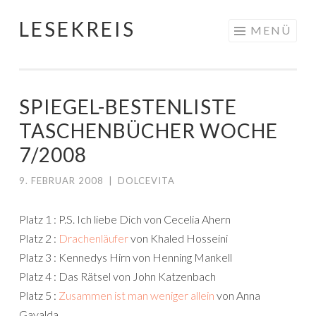
LESEKREIS
Springe
MENÜ
zum
Inhalt
SPIEGEL-BESTENLISTE
TASCHENBÜCHER WOCHE
7/2008
9. FEBRUAR 2008
|
DOLCEVITA
Platz 1 : P.S. Ich liebe Dich von Cecelia Ahern
Platz 2 :
Drachenläufer
von Khaled Hosseini
Platz 3 : Kennedys Hirn von Henning Mankell
Platz 4 : Das Rätsel von John Katzenbach
Platz 5 :
Zusammen ist man weniger allein
von Anna
Gavalda