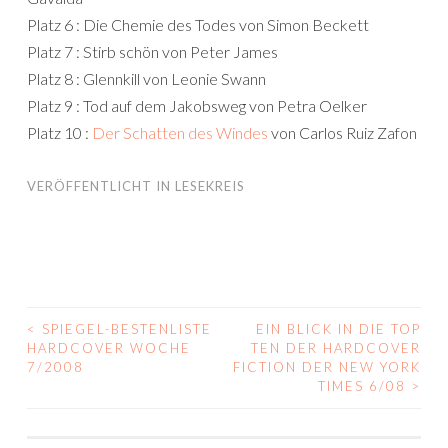
Platz 6 : Die Chemie des Todes von Simon Beckett
Platz 7 : Stirb schön von Peter James
Platz 8 : Glennkill von Leonie Swann
Platz 9 : Tod auf dem Jakobsweg von Petra Oelker
Platz 10 :
Der Schatten des Windes
von Carlos Ruiz Zafon
VERÖFFENTLICHT IN
LESEKREIS
<
SPIEGEL-BESTENLISTE
EIN BLICK IN DIE TOP
BEITRAGS-
HARDCOVER WOCHE
TEN DER HARDCOVER
7/2008
FICTION DER NEW YORK
NAVIGATION
TIMES 6/08
>