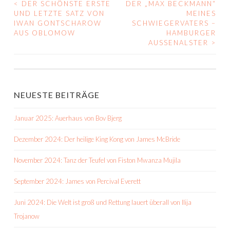
<
DER SCHÖNSTE ERSTE
DER „MAX BECKMANN“
BEITRAGS-
UND LETZTE SATZ VON
MEINES
IWAN GONTSCHAROW
SCHWIEGERVATERS –
NAVIGATION
AUS OBLOMOW
HAMBURGER
AUSSENALSTER
>
NEUESTE BEITRÄGE
Januar 2025: Auerhaus von Bov Bjerg
Dezember 2024: Der heilige King Kong von James McBride
November 2024: Tanz der Teufel von Fiston Mwanza Mujila
September 2024: James von Percival Everett
Juni 2024: Die Welt ist groß und Rettung lauert überall von Ilija
Trojanow