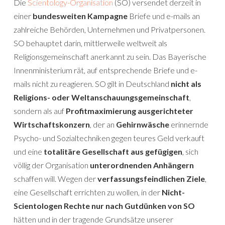
Die
Scientology-Organisation
(SO) versendet derzeit in
einer
bundesweiten Kampagne
Briefe und e-mails an
zahlreiche Behörden, Unternehmen und Privatpersonen.
SO behauptet darin, mittlerweile weltweit als
Religionsgemeinschaft anerkannt zu sein. Das Bayerische
Innenministerium rät, auf entsprechende Briefe und e-
mails nicht zu reagieren. SO gilt in Deutschland
nicht als
Religions- oder Weltanschauungsgemeinschaft
,
sondern als auf
Profitmaximierung ausgerichteter
Wirtschaftskonzern
, der an
Gehirnwäsche
erinnernde
Psycho- und Sozialtechniken gegen teures Geld verkauft
und eine
totalitäre Gesellschaft aus gefügigen
, sich
völlig der Organisation
unterordnenden Anhängern
schaffen will. Wegen der
verfassungsfeindlichen Ziele
,
eine Gesellschaft errichten zu wollen, in der
Nicht-
Scientologen Rechte nur nach Gutdünken von SO
hätten und in der tragende Grundsätze unserer