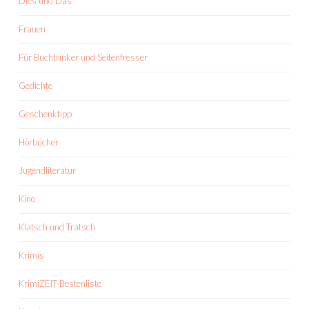
Dies und Das
Frauen
Für Buchtrinker und Seitenfresser
Gedichte
Geschenktipp
Hörbücher
Jugendliteratur
Kino
Klatsch und Tratsch
Krimis
KrimiZEIT-Bestenliste