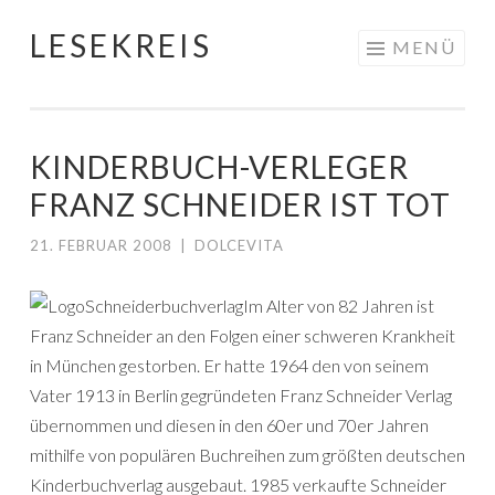
LESEKREIS
Springe
MENÜ
zum
Inhalt
KINDERBUCH-VERLEGER
FRANZ SCHNEIDER IST TOT
21. FEBRUAR 2008
|
DOLCEVITA
Im Alter von 82 Jahren ist
Franz Schneider an den Folgen einer schweren Krankheit
in München gestorben. Er hatte 1964 den von seinem
Vater 1913 in Berlin gegründeten Franz Schneider Verlag
übernommen und diesen in den 60er und 70er Jahren
mithilfe von populären Buchreihen zum größten deutschen
Kinderbuchverlag ausgebaut. 1985 verkaufte Schneider