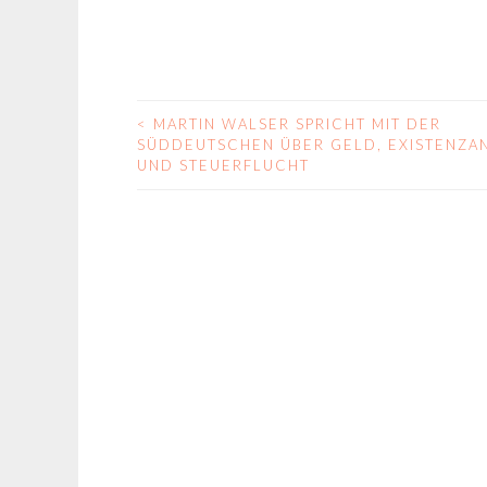
<
MARTIN WALSER SPRICHT MIT DER
BEITRAGS-
SÜDDEUTSCHEN ÜBER GELD, EXISTENZA
UND STEUERFLUCHT
NAVIGATION