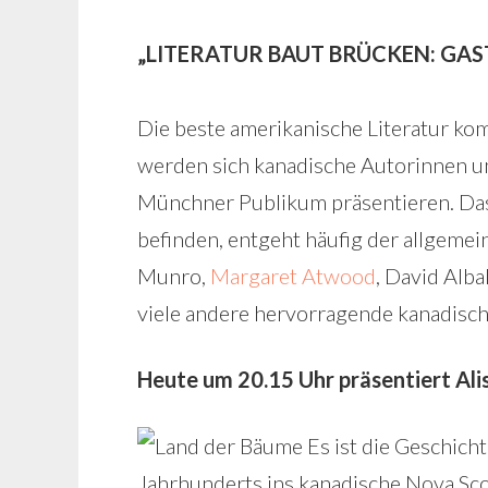
„LITERATUR BAUT BRÜCKEN: GA
Die beste amerikanische Literatur k
werden sich kanadische Autorinnen u
Münchner Publikum präsentieren. Das
befinden, entgeht häufig der allgeme
Munro,
Margaret Atwood
, David Alb
viele andere hervorragende kanadische
Heute um 20.15 Uhr präsentiert Ali
Es ist die Geschicht
Jahrhunderts ins kanadische Nova Sc