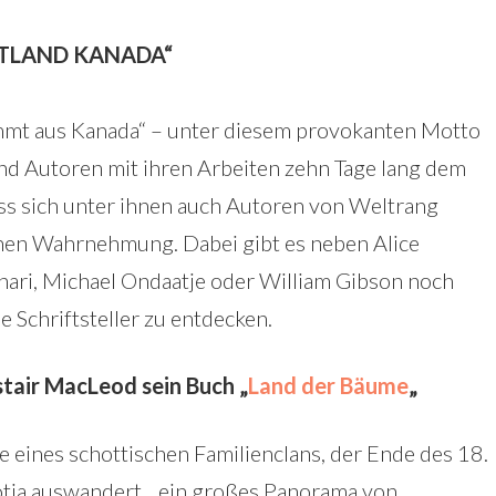
STLAND KANADA“
ommt aus Kanada“ – unter diesem provokanten Motto
nd Autoren mit ihren Arbeiten zehn Tage lang dem
s sich unter ihnen auch Autoren von Weltrang
inen Wahrnehmung. Dabei gibt es neben Alice
ahari, Michael Ondaatje oder William Gibson noch
 Schriftsteller zu entdecken.
stair MacLeod sein Buch „
Land der Bäume
„
e eines schottischen Familienclans, der Ende des 18.
otia auswandert, „ein großes Panorama von