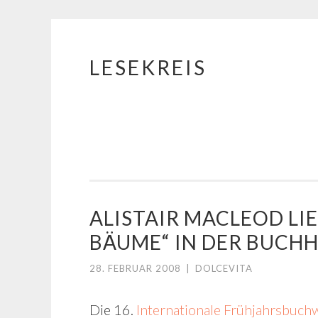
LESEKREIS
Springe
zum
Inhalt
ALISTAIR MACLEOD LI
BÄUME“ IN DER BUCH
28. FEBRUAR 2008
|
DOLCEVITA
Die 16.
Internationale Frühjahrsbuc