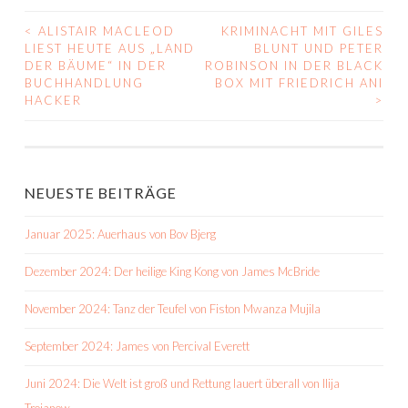
<
ALISTAIR MACLEOD
KRIMINACHT MIT GILES
BEITRAGS-
LIEST HEUTE AUS „LAND
BLUNT UND PETER
DER BÄUME“ IN DER
ROBINSON IN DER BLACK
NAVIGATION
BUCHHANDLUNG
BOX MIT FRIEDRICH ANI
HACKER
>
NEUESTE BEITRÄGE
Januar 2025: Auerhaus von Bov Bjerg
Dezember 2024: Der heilige King Kong von James McBride
November 2024: Tanz der Teufel von Fiston Mwanza Mujila
September 2024: James von Percival Everett
Juni 2024: Die Welt ist groß und Rettung lauert überall von Ilija