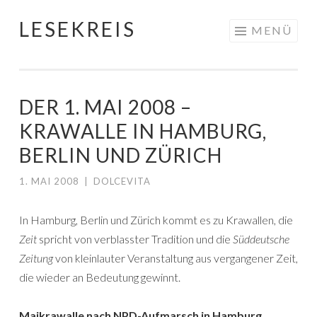
LESEKREIS
Springe
MENÜ
zum
Inhalt
DER 1. MAI 2008 –
KRAWALLE IN HAMBURG,
BERLIN UND ZÜRICH
1. MAI 2008
|
DOLCEVITA
In Hamburg, Berlin und Zürich kommt es zu Krawallen, die
Zeit
spricht von verblasster Tradition und die
Süddeutsche
Zeitung
von kleinlauter Veranstaltung aus vergangener Zeit,
die wieder an Bedeutung gewinnt.
Maikrawalle nach NPD-Aufmarsch in Hamburg