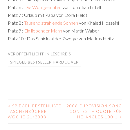
Platz 6 :
Die Wohlgesinnten
von Jonathan Littell
Platz 7 : Urlaub mit Papa von Dora Heldt
Platz 8 :
Tausend strahlende Sonnen
von Khaled Hosseini
Platz 9 :
Ein liebender Mann
von Martin Walser
Platz 10 : Das Schicksal der Zwerge von Markus Heitz
VERÖFFENTLICHT IN
LESEKREIS
SPIEGEL-BESTSELLER HARDCOVER
<
SPIEGEL-BESTENLISTE
2008 EUROVISION SONG
BEITRAGS-
TASCHENBÜCHER
CONTEST – QUOTE FÜR
WOCHE 21/2008
NO ANGLES 100:1
>
NAVIGATION