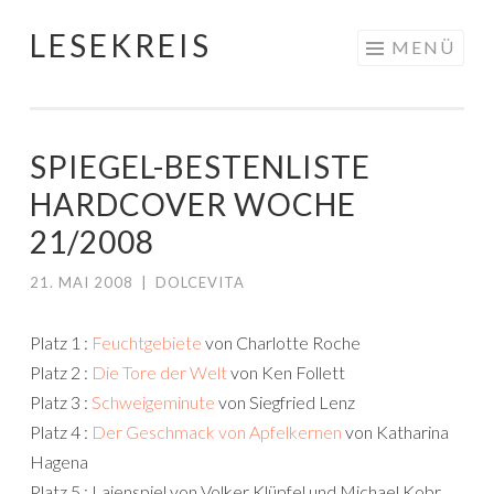
LESEKREIS
Springe
MENÜ
zum
Inhalt
SPIEGEL-BESTENLISTE
HARDCOVER WOCHE
21/2008
21. MAI 2008
|
DOLCEVITA
Platz 1 :
Feuchtgebiete
von Charlotte Roche
Platz 2 :
Die Tore der Welt
von Ken Follett
Platz 3 :
Schweigeminute
von Siegfried Lenz
Platz 4 :
Der Geschmack von Apfelkernen
von Katharina
Hagena
Platz 5 : Laienspiel von Volker Klüpfel und Michael Kobr