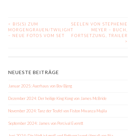
<
BIS(S) ZUM
SEELEN VON STEPHENIE
BEITRAGS-
MORGENGRAUEN/TWILIGHT
MEYER – BUCH,
– NEUE FOTOS VOM SET
FORTSETZUNG, TRAILER
NAVIGATION
>
NEUESTE BEITRÄGE
Januar 2025: Auerhaus von Bov Bjerg
Dezember 2024: Der heilige King Kong von James McBride
November 2024: Tanz der Teufel von Fiston Mwanza Mujila
September 2024: James von Percival Everett
Juni 2024: Die Welt ist groß und Rettung lauert überall von Ilija