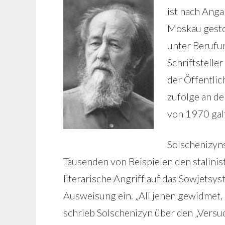
ist nach Anga
Moskau gesto
unter Berufun
Schriftstelle
der Öffentlic
zufolge an de
von 1970 galt
Solschenizyn
Tausenden von Beispielen den stalinist
literarische Angriff auf das Sowjets
Ausweisung ein. „All jenen gewidmet, d
schrieb Solschenizyn über den „Versu