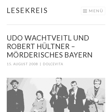
LESEKREIS
Springe
MENÜ
zum
Inhalt
UDO WACHTVEITL UND
ROBERT HÜLTNER –
MÖRDERISCHES BAYERN
15. AUGUST 2008
|
DOLCEVITA