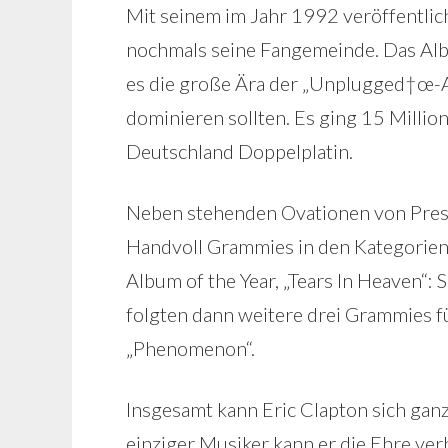
Mit seinem im Jahr 1992 veröffentl
nochmals seine Fangemeinde. Das Al
es die große Ära der „Unplugged†œ-Alb
dominieren sollten. Es ging 15 Millio
Deutschland Doppelplatin.
Neben stehenden Ovationen von Pres
Handvoll Grammies in den Kategorien 
Album of the Year, „Tears In Heaven“: 
folgten dann weitere drei Grammies 
„Phenomenon“.
Insgesamt kann Eric Clapton sich gan
einziger Musiker kann er die Ehre ver