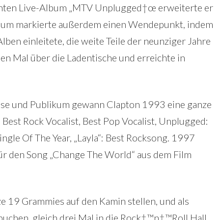
ichten Live-Album „MTV Unplugged†œ erweiterte er
bum markierte außerdem einen Wendepunkt, indem
en einleitete, die weite Teile der neunziger Jahre
nen Mal über die Ladentische und erreichte in
se und Publikum gewann Clapton 1993 eine ganze
Best Rock Vocalist, Best Pop Vocalist, Unplugged:
Single Of The Year, „Layla“: Best Rocksong. 1997
für den Song „Change The World“ aus dem Film
ze 19 Grammies auf den Kamin stellen, und als
buchen, gleich drei Mal in die Rock†™n†™Roll Hall