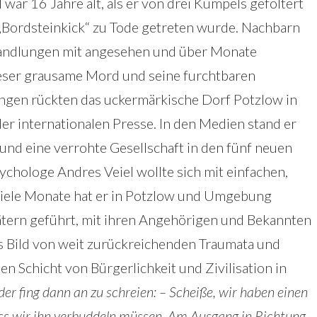
war 16 Jahre alt, als er von drei Kumpels gefoltert
„Bordsteinkick“ zu Tode getreten wurde. Nachbarn
handlungen mit angesehen und über Monate
eser grausame Mord und seine furchtbaren
ngen rückten das uckermärkische Dorf Potzlow in
der internationalen Presse. In den Medien stand er
 und eine verrohte Gesellschaft in den fünf neuen
chologe Andres Veiel wollte sich mit einfachen,
iele Monate hat er in Potzlow und Umgebung
Tätern geführt, mit ihren Angehörigen und Bekannten
s Bild von weit zurückreichenden Traumata und
en Schicht von Bürgerlichkeit und Zivilisation in
er fing dann an zu schreien: – Scheiße, wir haben einen
ss wir ihn verbuddeln müssen. Am Ausgang in Richtung