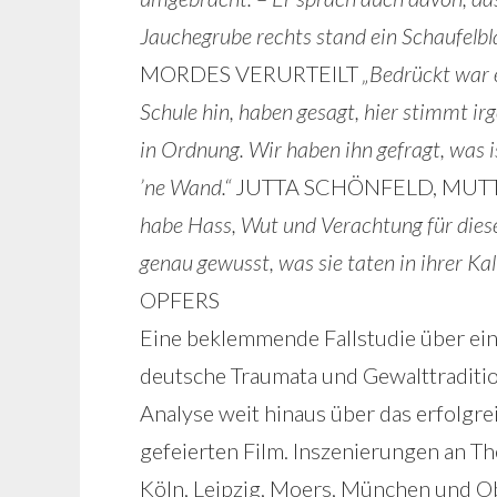
Jauchegrube rechts stand ein Schaufelbla
MORDES VERURTEILT
„Bedrückt war e
Schule hin, haben gesagt, hier stimmt ir
in Ordnung. Wir haben ihn gefragt, was is
’ne Wand.“
JUTTA SCHÖNFELD, MUTT
habe Hass, Wut und Verachtung für diese
genau gewusst, was sie taten in ihrer Kalt
OPFERS
Eine beklemmende Fallstudie über ein
deutsche Traumata und Gewalttraditio
Analyse weit hinaus über das erfolgr
gefeierten Film. Inszenierungen an Th
Köln, Leipzig, Moers, München und O