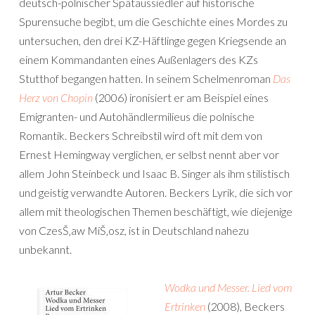
deutsch-polnischer Spätaussiedler auf historische
Spurensuche begibt, um die Geschichte eines Mordes zu
untersuchen, den drei KZ-Häftlinge gegen Kriegsende an
einem Kommandanten eines Außenlagers des KZs
Stutthof begangen hatten. In seinem Schelmenroman
Das
Herz von Chopin
(2006) ironisiert er am Beispiel eines
Emigranten- und Autohändlermilieus die polnische
Romantik. Beckers Schreibstil wird oft mit dem von
Ernest Hemingway verglichen, er selbst nennt aber vor
allem John Steinbeck und Isaac B. Singer als ihm stilistisch
und geistig verwandte Autoren. Beckers Lyrik, die sich vor
allem mit theologischen Themen beschäftigt, wie diejenige
von CzesŠ‚aw MiŠ‚osz, ist in Deutschland nahezu
unbekannt.
Wodka und Messer. Lied vom
Ertrinken
(2008), Beckers