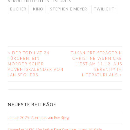
VERÖFFENTLICHT IN
LESEKREIS
BÜCHER
KINO
STEPHENIE MEYER
TWILIGHT
<
DER TOD HAT 24
TUKAN-PREISTRÄGERIN
BEITRAGS-
TÜRCHEN: EIN
CHRISTINE WUNNICKE
MÖRDERISCHER
LIEST AM 11.12. AUS
NAVIGATION
ADVENTSKALENDER VON
SERENITY IM
JAN SEGHERS
LITERATURHAUS
>
NEUESTE BEITRÄGE
Januar 2025: Auerhaus von Bov Bjerg
Dezember 2024: Der heilige King Kong von James McBride