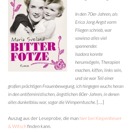
In den 70er-Jahren, als
Erica Jong Angst vorm
Fliegen schrieb, war
sowieso alles viel
spannender.
Isadora konnte
herumvögeln, Therapien
machen, kiffen, links sein,
und sie war Teil einer
großen prächtigen Frauenbewegung, ich hingegen wuchs heran
in den antifeministischen, ängstlichen 80er-Jahren, in denen
alles dunkelblau war, sogar die Wimperntusche.
[….]
Auszug aus der Leseprobe, die man
hier bei Kiepenheuer
& Witsch
finden kann.