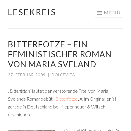
LESEKREIS
Springe
MENÜ
zum
Inhalt
BITTERFOTZE – EIN
FEMINISTISCHER ROMAN
VON MARIA SVELAND
27. FEBRUAR 2009
|
DOLCEVITA
„
Bitterfittan
“ lautet der verstörende Titel von Maria
Svelands Romandebüt „
Bitterfotze
„Â im Original, er ist
gerade in Deutschland bei Kiepenheuer & Witsch
erschienen.
„Der Titel
Bitterfotze
ist eine Art