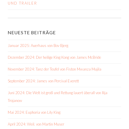
NAVIGATION
UND TRAILER
NEUESTE BEITRÄGE
Januar 2025: Auerhaus von Bov Bjerg
Dezember 2024: Der heilige King Kong von James McBride
November 2024: Tanz der Teufel von Fiston Mwanza Mujila
September 2024: James von Percival Everett
Juni 2024: Die Welt ist groß und Rettung lauert überall von Ilija
Trojanow
Mai 2024: Euphoria von Lily King
April 2024: Weil. von Martin Muser