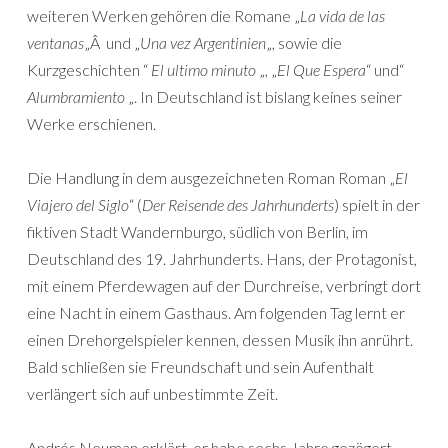
weiteren Werken gehören die Romane „
La vida de las
ventanas
„Â und „
Una vez Argentinien
„, sowie die
Kurzgeschichten “
El ultimo minuto
„, „
El Que Espera
“ und“
Alumbramiento
„. In Deutschland ist bislang keines seiner
Werke erschienen.
Die Handlung in dem ausgezeichneten Roman Roman „
El
Viajero del Siglo
“ (
Der Reisende des Jahrhunderts
) spielt in der
fiktiven Stadt Wandernburgo, südlich von Berlin, im
Deutschland des 19. Jahrhunderts. Hans, der Protagonist,
mit einem Pferdewagen auf der Durchreise, verbringt dort
eine Nacht in einem Gasthaus. Am folgenden Tag lernt er
einen Drehorgelspieler kennen, dessen Musik ihn anrührt.
Bald schließen sie Freundschaft und sein Aufenthalt
verlängert sich auf unbestimmte Zeit.
Andrés Neuman erklärt, er habe sechs Jahre gezögert