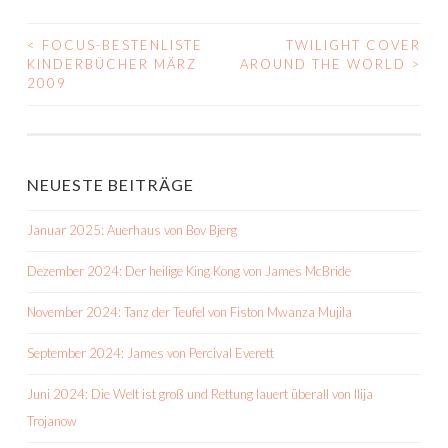
<
FOCUS-BESTENLISTE
TWILIGHT COVER
BEITRAGS-
KINDERBÜCHER MÄRZ
AROUND THE WORLD
>
2009
NAVIGATION
NEUESTE BEITRÄGE
Januar 2025: Auerhaus von Bov Bjerg
Dezember 2024: Der heilige King Kong von James McBride
November 2024: Tanz der Teufel von Fiston Mwanza Mujila
September 2024: James von Percival Everett
Juni 2024: Die Welt ist groß und Rettung lauert überall von Ilija
Trojanow