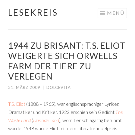
LESEKREIS
Springe
MENÜ
zum
Inhalt
1944 ZU BRISANT: T.S. ELIOT
WEIGERTE SICH ORWELLS
FARM DER TIERE ZU
VERLEGEN
31. MÄRZ 2009
|
DOLCEVITA
T.S. Eliot
(1888 – 1965), war englischsprachiger Lyriker,
Dramatiker und Kritiker. 1922 erschien sein Gedicht
The
Waste Land
(
Das öde Land
), womit er schlagartig berühmt
wurde. 1948 wurde Eliot mit dem Literaturnobelpreis