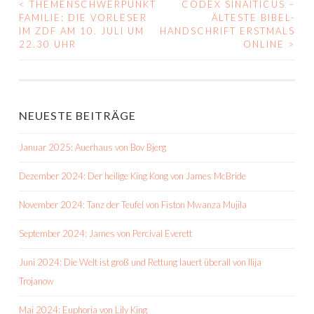
<
THEMENSCHWERPUNKT
CODEX SINAITICUS –
BEITRAGS-
FAMILIE: DIE VORLESER
ÄLTESTE BIBEL-
IM ZDF AM 10. JULI UM
HANDSCHRIFT ERSTMALS
NAVIGATION
22.30 UHR
ONLINE
>
NEUESTE BEITRÄGE
Januar 2025: Auerhaus von Bov Bjerg
Dezember 2024: Der heilige King Kong von James McBride
November 2024: Tanz der Teufel von Fiston Mwanza Mujila
September 2024: James von Percival Everett
Juni 2024: Die Welt ist groß und Rettung lauert überall von Ilija
Trojanow
Mai 2024: Euphoria von Lily King