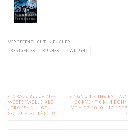
VERÖFFENTLICHT IN
BÜCHER
BESTSELLER
BÜCHER
TWILIGHT
<
GRASS BESCHIMPFT
RINGCON – THE FANTASY
BEITRAGS-
WESTERWELLE ALS
CONVENTION IN BONN
„GROSSMÄULIGEN S
VOM 02.10.-04.10.2009
NAVIGATION
CHAUMSCHLÄGER“
>