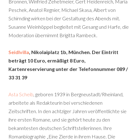
Bronnen, Winfried Zehetmeier, Gert Heidenreich, Maria
Peschek, Anatol Regnier, Michael Skasa, Albert von
Schirnding wirken bei der Gestaltung des Abends mit.
Susanne Weinhöppel begleitet mit Gesang und Harfe, die
Moderation übernimmt Brigitta Rambeck.
Seidlvilla
, Nikolaiplatz 1b, München. Der Eintritt
beträgt 10 Euro, ermäßigt 8 Euro,
Kartenreservierung unter der Telefonnummer 089 /
33 31 39
Asta Scheib
, geboren 1939 in Bergneustadt/Rheinland,
arbeitete als Redakteurin bei verschiedenen
Zeitschriften. In den achtziger Jahren veröffentlichte sie
ihre ersten Romane, und sie gehört heute zu den
bekanntesten deutschen Schriftstellerinnen. Ihre
Romanbiographie „Eine Zierde in ihrem Hause. Die