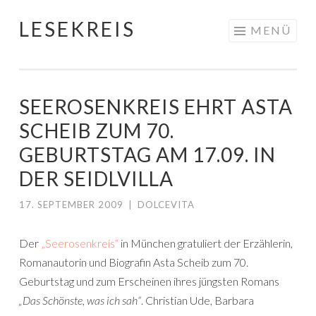
LESEKREIS
Springe
MENÜ
zum
Inhalt
SEEROSENKREIS EHRT ASTA
SCHEIB ZUM 70.
GEBURTSTAG AM 17.09. IN
DER SEIDLVILLA
17. SEPTEMBER 2009
|
DOLCEVITA
Der
„Seerosenkreis“
in München gratuliert der Erzählerin,
Romanautorin und Biografin Asta Scheib zum 70.
Geburtstag und zum Erscheinen ihres jüngsten Romans
„Das Schönste, was ich sah“
. Christian Ude, Barbara