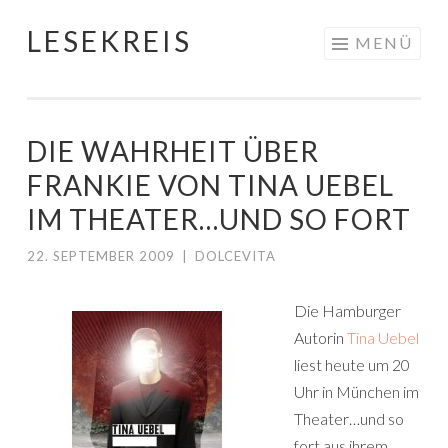
LESEKREIS
Springe
MENÜ
zum
Inhalt
DIE WAHRHEIT ÜBER
FRANKIE VON TINA UEBEL
IM THEATER…UND SO FORT
22. SEPTEMBER 2009
|
DOLCEVITA
Die Hamburger
Autorin
Tina Uebel
liest heute um 20
Uhr in München im
Theater…und so
fort aus ihrem