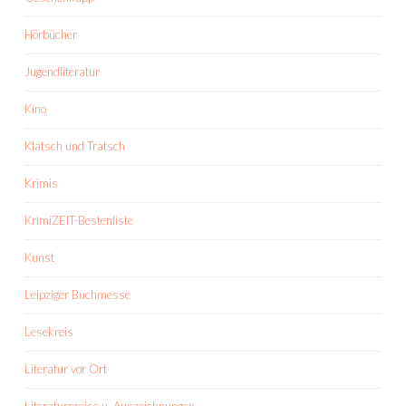
Hörbücher
Jugendliteratur
Kino
Klatsch und Tratsch
Krimis
KrimiZEIT-Bestenliste
Kunst
Leipziger Buchmesse
Lesekreis
Literatur vor Ort
Literaturpreise u. Auszeichnungen