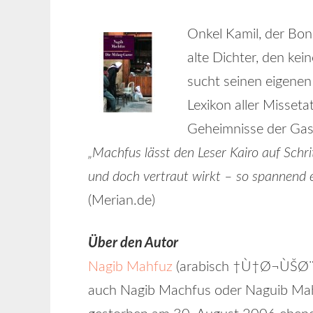
Onkel Kamil, der Bonb
alte Dichter, den kein
sucht seinen eigene
Lexikon aller Misseta
Geheimnisse der Gass
„Machfus lässt den Leser Kairo auf Schri
und doch vertraut wirkt – so spannend e
(Merian.de)
Über den Autor
Nagib Mahfuz
(arabisch †Ù†Ø¬ÙŠØ¨
auch Nagib Machfus oder Naguib Mah