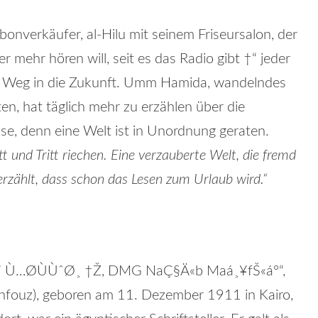
onverkäufer, al-Hilu mit seinem Friseursalon, der
er mehr hören will, seit es das Radio gibt †“ jeder
n Weg in die Zukunft. Umm Hamida, wandelndes
ten, hat täglich mehr zu erzählen über die
e, denn eine Welt ist in Unordnung geraten.
tt und Tritt riechen. Eine verzauberte Welt, die fremd
rzählt, dass schon das Lesen zum Urlaub wird.“
 Ù…Ø­ÙÙˆØ¸ †Ž, DMG NaÇ§Ä«b Maá¸¥fŠ«áº“,
fouz), geboren am 11. Dezember 1911 in Kairo,