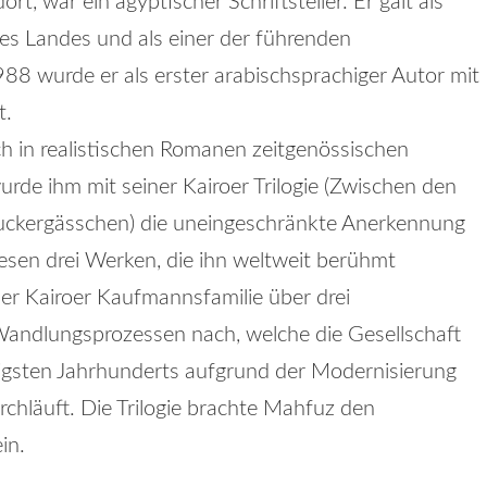
, war ein ägyptischer Schriftsteller. Er galt als
es Landes und als einer der führenden
1988 wurde er als erster arabischsprachiger Autor mit
t.
ich in realistischen Romanen zeitgenössischen
e ihm mit seiner Kairoer Trilogie (Zwischen den
Zuckergässchen) die uneingeschränkte Anerkennung
 diesen drei Werken, die ihn weltweit berühmt
ner Kairoer Kaufmannsfamilie über drei
Wandlungsprozessen nach, welche die Gesellschaft
igsten Jahrhunderts aufgrund der Modernisierung
hläuft. Die Trilogie brachte Mahfuz den
in.