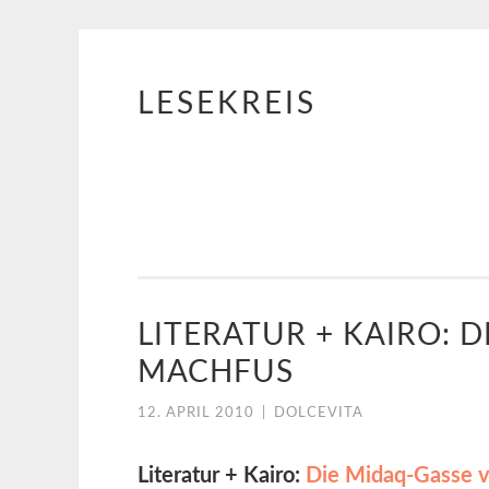
LESEKREIS
Springe
zum
Inhalt
LITERATUR + KAIRO: 
MACHFUS
12. APRIL 2010
|
DOLCEVITA
Literatur + Kairo:
Die Midaq-Gasse 