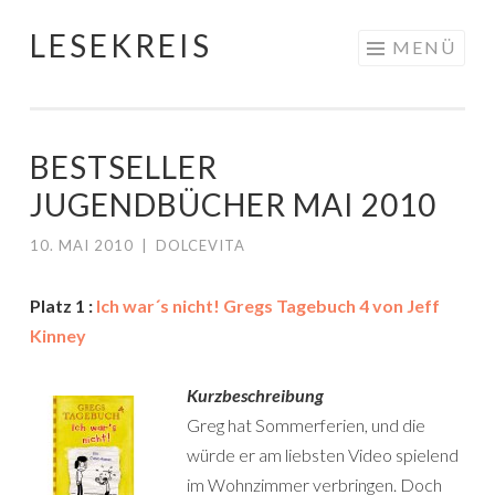
LESEKREIS
Springe
MENÜ
zum
Inhalt
BESTSELLER
JUGENDBÜCHER MAI 2010
10. MAI 2010
|
DOLCEVITA
Platz 1 :
Ich war´s nicht! Gregs Tagebuch 4 von Jeff
Kinney
Kurzbeschreibung
Greg hat Sommerferien, und die
würde er am liebsten Video spielend
im Wohnzimmer verbringen. Doch