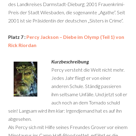
des Landkreises Darmstadt-Dieburg; 2001 Frauenkrimi-
Preis der Stadt Wiesbaden, die sogenannte „Agathe“. Seit
2001 ist sie Präsidentin der deutschen „Sisters in Crime“.
Platz 7 :
Percy Jackson – Diebe im Olymp (Teil 1) von
Rick Riordan
Kurzbeschreibung
Percy versteht die Welt nicht mehr.
Jedes Jahr fliegt er von einer
anderen Schule. Ständig passieren
ihm seltsame Unfälle. Und jetzt soll er
auch noch an dem Tornado schuld
sein! Langsam wird ihm klar: Irgendjemand hat es auf ihn
abgesehen.
Als Percy sich mit Hilfe seines Freundes Grover vor einem
Minotaurus ins Camp Half-Blood rettet, erfährt er die