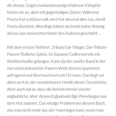
die Arena. Gegen zweiundzwanzig erfahrene Kämpfer
treten sie an, aber mit gegenteiligen Zielen: Während
Peeta Kat schützen will, wird Kat diesmal alles tun, damit
Peeta überlebt. Allerdings haben sie beide keine Ahnung
davon, was inzwischen hinter den Kulissen geschieht …
Mit dem ersten Teil ihrer „Tribute†œ-Trilogie, Die-Tribute-
Panem-Tödliche-Spiele, ist Suzanne Collins bereits ein
Weltbestseller gelungen. Kann da der zweite Band in der
nun schon bekannten Panem-Welt ebenso spannend,
aufregend und überraschend sein? Er kann. Das liegt vor
allem an Kat, der wunderbaren Heldin dieser Geschichte.
Aber auch daran, dass die Autorin immer wieder
unglaubliche, aber dennoch glaubwürdige Wendungen aus
dem Hut zaubert. Das einzige Problem bei diesem Buch,
das man nicht mehr aus der Hand legen kann, wenn man