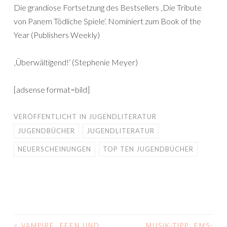
Die grandiose Fortsetzung des Bestsellers ‚Die Tribute
von Panem Tödliche Spiele‘. Nominiert zum Book of the
Year (Publishers Weekly)
‚Überwältigend!‘ (Stephenie Meyer)
[adsense format=bild]
VERÖFFENTLICHT IN
JUGENDLITERATUR
JUGENDBÜCHER
JUGENDLITERATUR
NEUERSCHEINUNGEN
TOP TEN JUGENDBÜCHER
<
VAMPIRE, FEEN UND
MUSIK-TIPP: EMS-