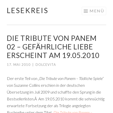
LESEKREIS
Springe
MENÜ
zum
Inhalt
DIE TRIBUTE VON PANEM
02 – GEFÄHRLICHE LIEBE
ERSCHEINT AM 19.05.2010
17. MAI 2010
|
DOLCEVITA
Der erste Teil von
„Die Tribute von Panem – Tödliche Spiele“
von Suzanne Collins erschien in der deutschen
Übersetzung im Juli 2009 und schaffte den Sprung in die
Bestsellerlisten.Â Am 19.05.2010 kommt die sehnsüchtig
erwartete Fortsetzung der als Trilogie angelegten
Buchreihe unter dem Titel
„
Die Tribute von Panem –