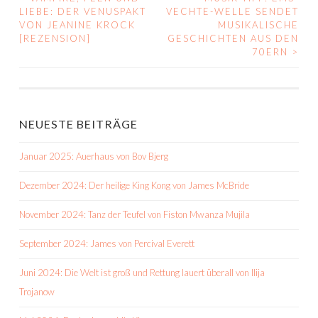
BEITRAGS-
LIEBE: DER VENUSPAKT
VECHTE-WELLE SENDET
VON JEANINE KROCK
MUSIKALISCHE
NAVIGATION
[REZENSION]
GESCHICHTEN AUS DEN
70ERN
>
NEUESTE BEITRÄGE
Januar 2025: Auerhaus von Bov Bjerg
Dezember 2024: Der heilige King Kong von James McBride
November 2024: Tanz der Teufel von Fiston Mwanza Mujila
September 2024: James von Percival Everett
Juni 2024: Die Welt ist groß und Rettung lauert überall von Ilija
Trojanow