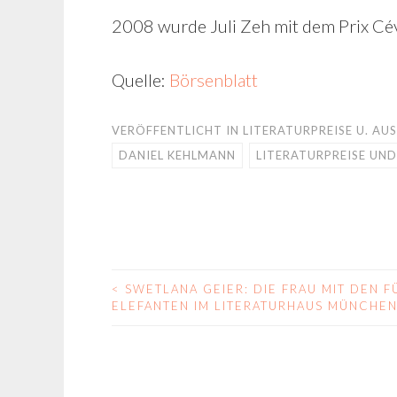
2008 wurde Juli Zeh mit dem Prix C
Quelle:
Börsenblatt
VERÖFFENTLICHT IN
LITERATURPREISE U. A
DANIEL KEHLMANN
LITERATURPREISE UN
<
SWETLANA GEIER: DIE FRAU MIT DEN F
BEITRAGS-
ELEFANTEN IM LITERATURHAUS MÜNCHE
NAVIGATION