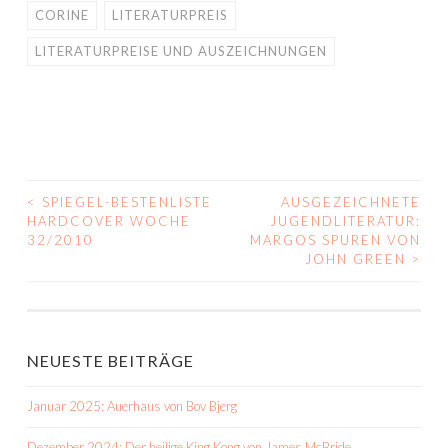
CORINE
LITERATURPREIS
LITERATURPREISE UND AUSZEICHNUNGEN
<
SPIEGEL-BESTENLISTE
AUSGEZEICHNETE
BEITRAGS-
HARDCOVER WOCHE
JUGENDLITERATUR:
32/2010
MARGOS SPUREN VON
NAVIGATION
JOHN GREEN
>
NEUESTE BEITRÄGE
Januar 2025: Auerhaus von Bov Bjerg
Dezember 2024: Der heilige King Kong von James McBride