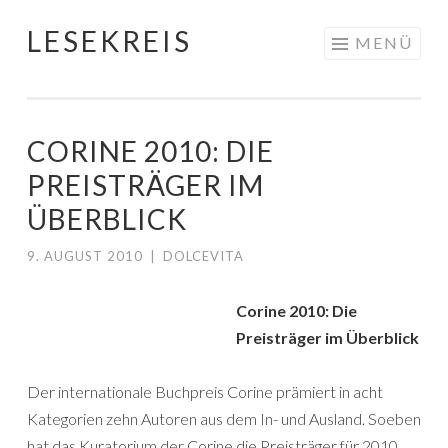
LESEKREIS
Springe
MENÜ
zum
Inhalt
CORINE 2010: DIE
PREISTRÄGER IM
ÜBERBLICK
9. AUGUST 2010
|
DOLCEVITA
Corine 2010: Die
Preisträger im Überblick
Der internationale Buchpreis Corine prämiert in acht
Kategorien zehn Autoren aus dem In- und Ausland. Soeben
hat das Kuratorium der Corine die Preisträger für 2010