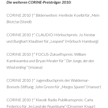
Die weiteren CORINE-Preisträger 2010:
CORINE 2010 †“ Bilderwelten: Herlinde Koelbl für
„Mein
Blick†œ
(Steidl)
CORINE 2010 †“ CLAUDIO-Hörbuchpreis: Jo Nesbø
und Burghart Klaußner für
„Leopard“
(Hörbuch Hamburg)
CORINE 2010 †“ FOCUS-Zukunftspreis: William
Kamkwamba und Bryan Mealer für “
Der Junge, der den
Wind einfing
“ (Irisiana)
CORINE 2010 †“ Jugendbuchpreis der Waldemar-
Bonsels-Stiftung: John Green für „
Margos Spuren
“ (Hanser)
CORINE 2010 †“ Klassik Radio Publikumspreis: Carla
Federico für
„Im Land der Feuerblume“
(Droemer Knaur)