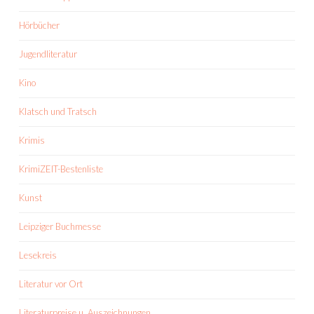
Hörbücher
Jugendliteratur
Kino
Klatsch und Tratsch
Krimis
KrimiZEIT-Bestenliste
Kunst
Leipziger Buchmesse
Lesekreis
Literatur vor Ort
Literaturpreise u. Auszeichnungen