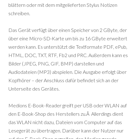
blättern oder mit dem mitgelieferten Stylus Notizen
schreiben.
Das Gerät verfügt über einen Speicher von 2 GByte, der
über eine Micro-SD-Karte um bis zu 16 GByte erweitert
werden kann. Es unterstützt die Textformate PDF, ePub,
HTML, DOC, TXT, RTF, Fb2 und PRC. Außerdem kann es
Bilder (JPEG, PNG, GIF, BMP) darstellen und
Audiodateien (MP3) abspielen. Die Ausgabe erfolgt über
Kopfhörer – der Anschluss dafür befindet sich an der
Unterseite des Gerätes.
Medions E-Book-Reader greift per USB oder WLAN auf
den E-Book-Shop des Herstellers zu.Â Allerdings dient
das WLAN nicht dazu, Dateien vom Computer auf das
Lesegerät zu übertragen. Darüber kann der Nutzer nur
auf den E-Book-Shop zugreifen, den Medion gerade