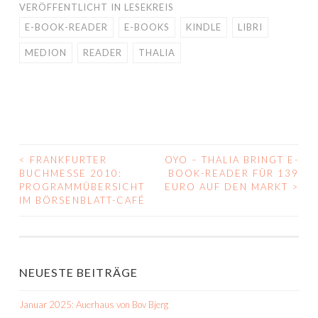
VERÖFFENTLICHT IN
LESEKREIS
E-BOOK-READER
E-BOOKS
KINDLE
LIBRI
MEDION
READER
THALIA
<
FRANKFURTER
OYO – THALIA BRINGT E-
BEITRAGS-
BUCHMESSE 2010:
BOOK-READER FÜR 139
PROGRAMMÜBERSICHT
EURO AUF DEN MARKT
>
NAVIGATION
IM BÖRSENBLATT-CAFÉ
NEUESTE BEITRÄGE
Januar 2025: Auerhaus von Bov Bjerg